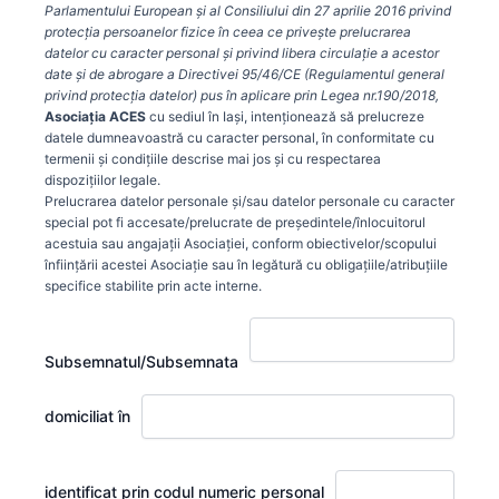
Parlamentului European şi al Consiliului din 27 aprilie 2016 privind
protecţia persoanelor fizice în ceea ce priveşte prelucrarea
datelor cu caracter personal şi privind libera circulaţie a acestor
date şi de abrogare a Directivei 95/46/CE (Regulamentul general
privind protecţia datelor) pus în aplicare prin Legea nr.190/2018,
Asociația ACES
cu sediul în Iași, intenționează să prelucreze
datele dumneavoastră cu caracter personal, în conformitate cu
termenii și condițiile descrise mai jos și cu respectarea
dispozițiilor legale.
Prelucrarea datelor personale și/sau datelor personale cu caracter
special pot fi accesate/prelucrate de președintele/înlocuitorul
acestuia sau angajații Asociației, conform obiectivelor/scopului
înființării acestei Asociație sau în legătură cu obligațiile/atribuțiile
specifice stabilite prin acte interne.
Subsemnatul/Subsemnata
domiciliat în
identificat prin codul numeric personal