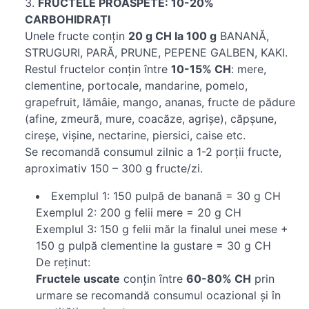
FRUCTELE PROASPETE: 10-20%
CARBOHIDRAȚI
Unele fructe conțin
20 g CH la 100 g
BANANĂ,
STRUGURI, PARĂ, PRUNE, PEPENE GALBEN, KAKI.
Restul fructelor conțin între
10-15% CH
: mere,
clementine, portocale, mandarine, pomelo,
grapefruit, lămâie, mango, ananas, fructe de pădure
(afine, zmeură, mure, coacăze, agrișe), căpșune,
cireșe, vișine, nectarine, piersici, caise etc.
Se recomandă consumul zilnic a 1-2 porții fructe,
aproximativ 150 – 300 g fructe/zi.
Exemplul 1: 150 pulpă de banană = 30 g CH
Exemplul 2: 200 g felii mere = 20 g CH
Exemplul 3: 150 g felii măr la finalul unei mese +
150 g pulpă clementine la gustare = 30 g CH
De reținut:
Fructele uscate
conțin între
60-80% CH
prin
urmare se recomandă consumul ocazional și în