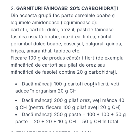
GARNITURI FĂINOASE: 20% CARBOHIDRAȚI
Din această grupă fac parte cerealele boabe și
legumele amidonoase (leguminoasele):
cartofii, cartofii dulci, orezul, pastele făinoase,
fasolea uscată boabe, mazărea, lintea, năutul,
porumbul dulce boabe, cușcușul, bulgurul, quinoa,
hrișca, amaranthul, tapioca etc.
Fiecare 100 g de produs cântărit fiert (de exemplu,
mâncărică de cartofi sau pilaf de orez sau
mâncărică de fasole) conține 20 g carbohidrați.
Dacă mâncați 100 g cartofi copți/fierți, veți
aduce în organism 20 g CH
Dacă mâncați 200 g pilaf orez, veți mânca 40
g CH (pentru fiecare 100 g pilaf aveți 20 g CH)
Dacă mâncați 250 g paste = 100 + 100 + 50 g
paste = 20 + 20 + 10 g CH = 50 g CH în total