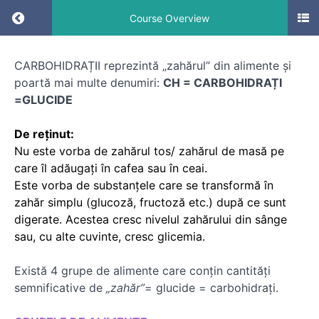
Return to course: Denumire CURS
Course Overview
Denumire
CARBOHIDRAȚII reprezintă „zahărul” din alimente și
CURS
poartă mai multe denumiri:
CH = CARBOHIDRAȚI
=GLUCIDE
Noțiuni
De reținut:
introductive
Nu este vorba de zahărul tos/ zahărul de masă pe
care îl adăugați în cafea sau în ceai.
Noțiuni
despre
Este vorba de substanțele care se transformă în
carbohidrați
zahăr simplu (glucoză, fructoză etc.) după ce sunt
digerate. Acestea cresc nivelul zahărului din sânge
sau, cu alte cuvinte, cresc glicemia.
Există 4 grupe de alimente care conțin cantități
semnificative de
„zahăr”
= glucide = carbohidrați.