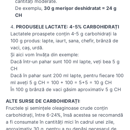
cantități moderate.
De exemplu,
30 g merișor deshidratat = 24 g
CH
PRODUSELE LACTATE: 4-5% CARBOHIDRAȚI
Lactatele proaspete conțin 4-5 g carbohidrați la
100 g produs: lapte, iaurt, sana, chefir, brânză de
vaci, caș, urdă.
Și aici vom învăța din exemple:
Dacă într-un pahar sunt 100 ml lapte, veți bea 5 g
CH
Dacă în pahar sunt 200 ml lapte, pentru fiecare 100
ml aveți 5 g CH = 100 + 100 = 5+5 = 10 g CH
În 100 g brânză de vaci găsim aproximativ 5 g CH
ALTE SURSE DE CARBOHIDRAȚI:
Fructele și semințele oleaginoase crude conțin
carbohidrați, între 6-24%, însă acestea se recomandă
a fi consumate în cantități mici în cadrul unei zile,
aproximativ 30 g, pentru a nu depăși necesarul de