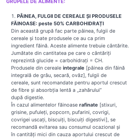
GRUPELE DE ALIMENTE:
PÂINEA, FULGII DE CEREALE ȘI PRODUSELE
FĂINOASE: peste 50% CARBOHIDRAȚI
Din această grupă fac parte pâinea, fulgii de
cereale și toate produsele ce au ca prim
ingredient făină. Aceste alimente trebuie cântărite.
Jumătate din cantitatea pe care o cântăriți
reprezintă glucide = carbohidrați = CH.
Produsele din cereale
integrale
[pâinea din făină
integrală de grâu, secară, ovăz], fulgii de
cereale, sunt recomandate pentru aportul crescut
de fibre și absorbția lentă a „zahărului”
după digestie.
În cazul alimentelor făinoase
rafinate
[stixuri,
grisine, pufuleți, popcorn, pufarini, covrigi,
covrigei uscați, biscuiți, biscuiți digestivi], se
recomandă evitarea sau consumul ocazional și
în cantități mici din cauza aportului crescut de